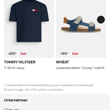
-65%*
Sale
-76%*
Sale
TOMMY HILFIGER
WHEAT
T-Shirt navy
Ledersandalen 'Corey' mehrfarbig
* Unverbindliche Preisempfehlung des Herstellers. Prozentuale
Ersparnis ggü. der UVP, sofern vorhanden
Unternehmen
Über uns