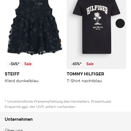
-54%*
Sale
-65%*
Sale
STEIFF
TOMMY HILFIGER
Kleid dunkelblau
T-Shirt nachtblau
* Unverbindliche Preisempfehlung des Herstellers. Prozentuale
Ersparnis ggü. der UVP, sofern vorhanden
Unternehmen
Über uns