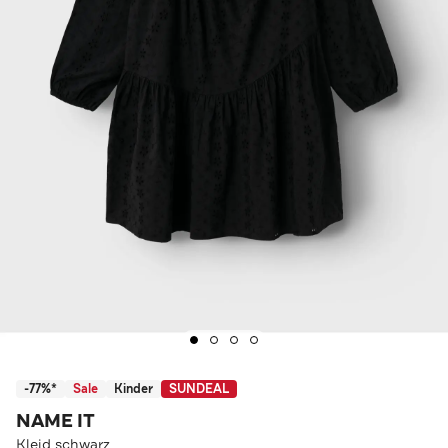
-77%*
Sale
Kinder
SUNDEAL
NAME IT
Kleid schwarz