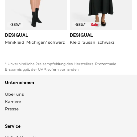
-38%*
-58%*
Sale
DESIGUAL
DESIGUAL
Minikleid 'Michigan' schwarz
Kleid 'Susan' schwarz
* Unverbindliche Preisempfehlung des Herstellers. Prozentuale
Ersparnis ggü. der UVP, sofern vorhanden
Unternehmen
Über uns
Karriere
Presse
Service