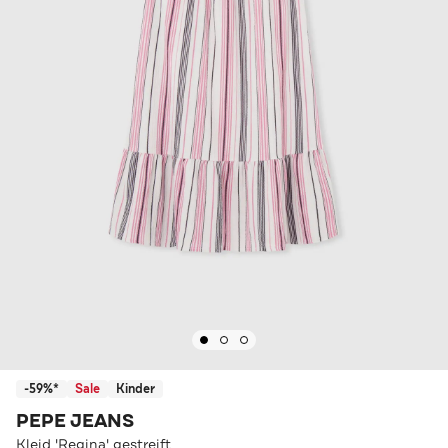
-59%*
Sale
Kinder
PEPE JEANS
Kleid 'Regina' gestreift