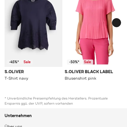
-45%*
Sale
-50%*
Sale
S.OLIVER
S.OLIVER BLACK LABEL
T-Shirt navy
Blusenshirt pink
* Unverbindliche Preisempfehlung des Herstellers. Prozentuale
Ersparnis ggü. der UVP, sofern vorhanden
Unternehmen
Über uns