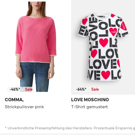
-46%*
Sale
-64%*
Sale
COMMA,
LOVE MOSCHINO
Strickpullover pink
T-Shirt gemustert
* Unverbindliche Preisempfehlung des Herstellers. Prozentuale Ersparnis 