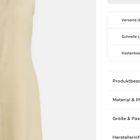
Versand 
Schnelle 
Kostenlo
Produktbes
Material & P
Größe & Pas
Herstellerin