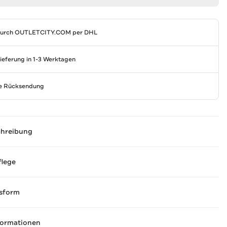
durch
OUTLETCITY.COM
per DHL
Lieferung in 1-3 Werktagen
se Rücksendung
chreibung
flege
sform
formationen