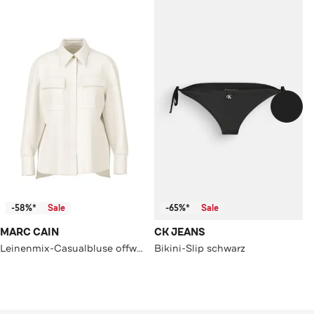
-58%*
Sale
-65%*
Sale
MARC CAIN
CK JEANS
Leinenmix-Casualbluse offwhite
Bikini-Slip schwarz