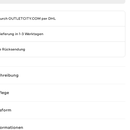
durch
OUTLETCITY.COM
per DHL
Lieferung in 1-3 Werktagen
se Rücksendung
chreibung
flege
sform
formationen