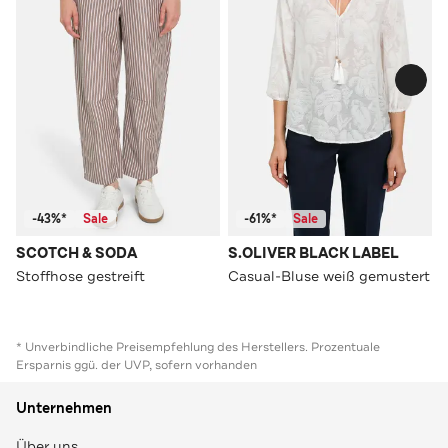
-43%*
Sale
-61%*
Sale
SCOTCH & SODA
S.OLIVER BLACK LABEL
Stoffhose gestreift
Casual-Bluse weiß gemustert
* Unverbindliche Preisempfehlung des Herstellers. Prozentuale
Ersparnis ggü. der UVP, sofern vorhanden
Unternehmen
Über uns