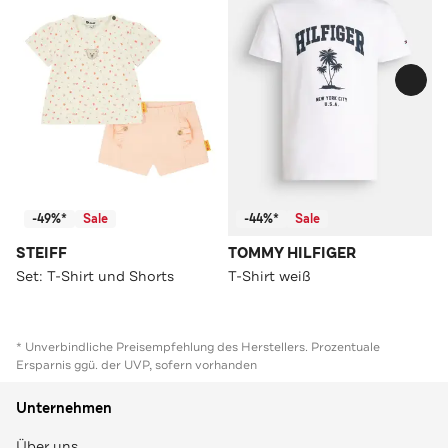
-49%*
Sale
-44%*
Sale
STEIFF
TOMMY HILFIGER
Set: T-Shirt und Shorts
T-Shirt weiß
* Unverbindliche Preisempfehlung des Herstellers. Prozentuale
Ersparnis ggü. der UVP, sofern vorhanden
Unternehmen
Über uns