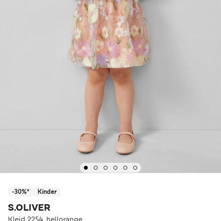
-30%*
Kinder
S.OLIVER
Kleid 2254_hellorange