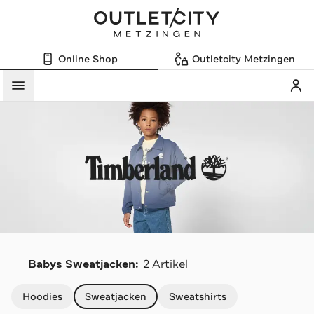
Online Shop
Outletcity Metzingen
Mein
Menü
T
Babys Sweatjacken:
2 Artikel
Navigation überspringen
Hoodies
Sweatjacken
Sweatshirts