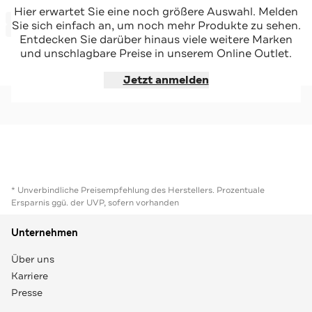
TIMBERLAND
TIMBERLAND
Hier erwartet Sie eine noch größere Auswahl. Melden
-56%*
-57%*
Sweatjacke oliv
Sweatjacke zweifarbig
Sie sich einfach an, um noch mehr Produkte zu sehen.
Sale
Sale
Entdecken Sie darüber hinaus viele weitere Marken
und unschlagbare Preise in unserem Online Outlet.
Jetzt shoppen
Jetzt shoppen
Jetzt anmelden
* Unverbindliche Preisempfehlung des Herstellers. Prozentuale
Ersparnis ggü. der UVP, sofern vorhanden
Unternehmen
Über uns
Karriere
Presse