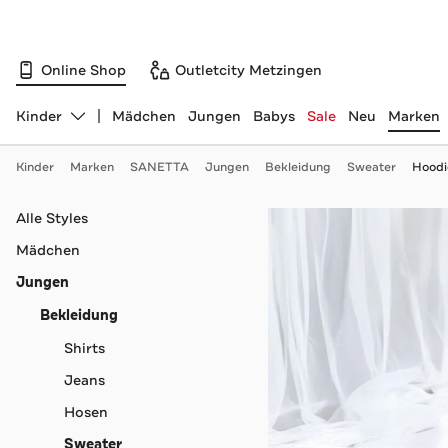
Online Shop
Outletcity Metzingen
Kinder
Mädchen
Jungen
Babys
Sale
Neu
Marken
Abteilung ändern, ausgewählt:
Kinder
Marken
SANETTA
Jungen
Bekleidung
Sweater
Hoodi
Navigation überspringen
Alle Styles
Mädchen
Jungen
Bekleidung
Shirts
Jeans
Hosen
Sweater