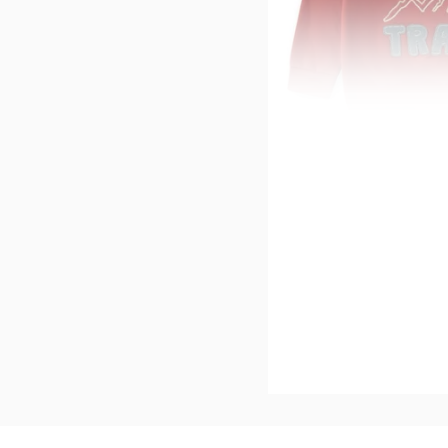
SANETTA
Hoodie rostrot
-34%*
Jetzt s