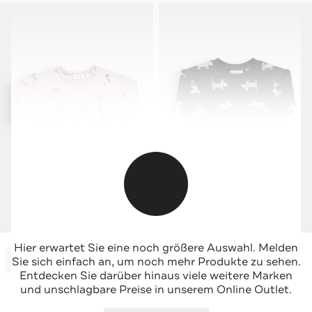
SANETTA
SANETTA
Hier erwartet Sie eine noch größere Auswahl. Melden
-61%*
-77%*
Sweatshirt rosa
Sweatshirt dunkelgrau
Sie sich einfach an, um noch mehr Produkte zu sehen.
Sale
Sale
Entdecken Sie darüber hinaus viele weitere Marken
und unschlagbare Preise in unserem Online Outlet.
Jetzt shoppen
Jetzt shoppen