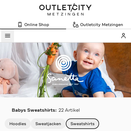
Online Shop
Outletcity Metzingen
Mein
Menü
S
Babys Sweatshirts:
22 Artikel
Navigation überspringen
Hoodies
Sweatjacken
Sweatshirts