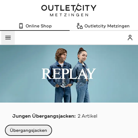
Online Shop
Outletcity Metzingen
Mein
Menü
R
Jungen Übergangsjacken:
2 Artikel
Navigation überspringen
Übergangsjacken