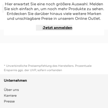
REPLAY
REPLAY
Hier erwartet Sie eine noch größere Auswahl. Melden
-67%*
-65%*
Felljacke blau
Felljacke beere
Sie sich einfach an, um noch mehr Produkte zu sehen.
Sale
Sale
Entdecken Sie darüber hinaus viele weitere Marken
und unschlagbare Preise in unserem Online Outlet.
Jetzt shoppen
Jetzt shoppen
Jetzt anmelden
* Unverbindliche Preisempfehlung des Herstellers. Prozentuale
Ersparnis ggü. der UVP, sofern vorhanden
Unternehmen
Über uns
Karriere
Presse