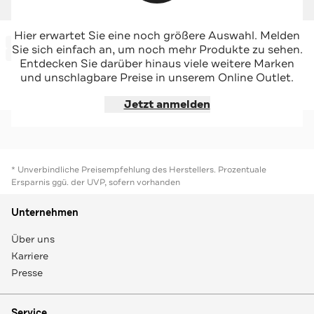
MARC O'POLO
MARC O'POLO
Hier erwartet Sie eine noch größere Auswahl. Melden
-42%*
-62%*
Sweatpants dunkelblau
Sweatpants navy
Sie sich einfach an, um noch mehr Produkte zu sehen.
Sale
Sale
Entdecken Sie darüber hinaus viele weitere Marken
und unschlagbare Preise in unserem Online Outlet.
Jetzt shoppen
Jetzt shoppen
Jetzt anmelden
* Unverbindliche Preisempfehlung des Herstellers. Prozentuale
Ersparnis ggü. der UVP, sofern vorhanden
Unternehmen
Über uns
Karriere
Presse
Service