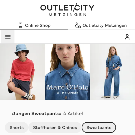
Online Shop
Outletcity Metzingen
Mein
Menü
M
Jungen Sweatpants:
4 Artikel
Navigation überspringen
Shorts
Stoffhosen & Chinos
Sweatpants