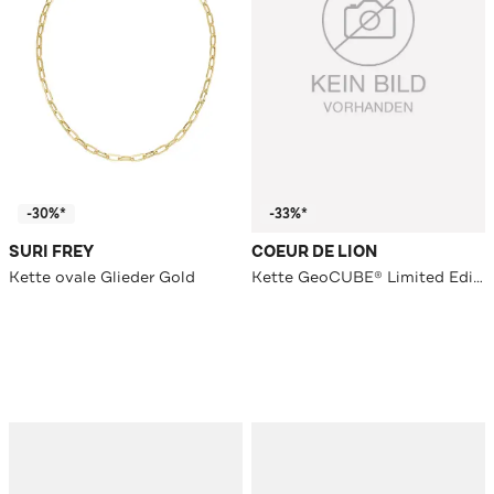
-30%*
-33%*
SURI FREY
COEUR DE LION
Kette ovale Glieder Gold
Kette GeoCUBE® Limited Edition Schwarz-Weiß