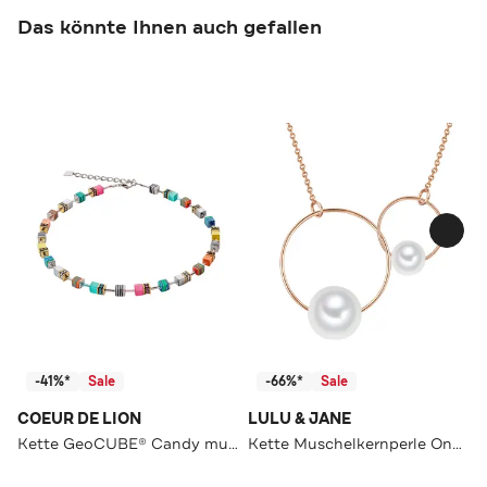
Das könnte Ihnen auch gefallen
-41%*
Sale
-66%*
Sale
COEUR DE LION
LULU & JANE
Kette GeoCUBE® Candy multicolorspring
Kette Muschelkernperle OneColor