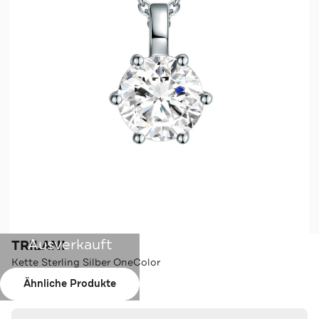
Ausverkauft
TRILANI
Kette Sterling Silber OneColor
Ähnliche Produkte
Farbe:
OneColor