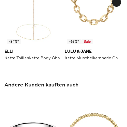
-34%*
-65%*
Sale
ELLI
LULU & JANE
Kette Taillenkette Body Chain Kugelkette 925 Silber Gold
Kette Muschelkernperle OneColor
Andere Kunden kauften auch