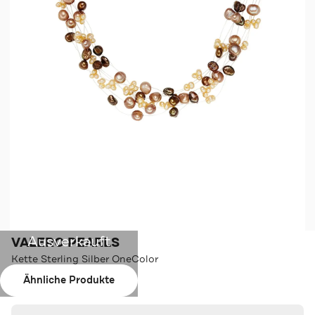
Ausverkauft
VALERO PEARLS
Kette Sterling Silber OneColor
Ähnliche Produkte
Farbe:
OneColor