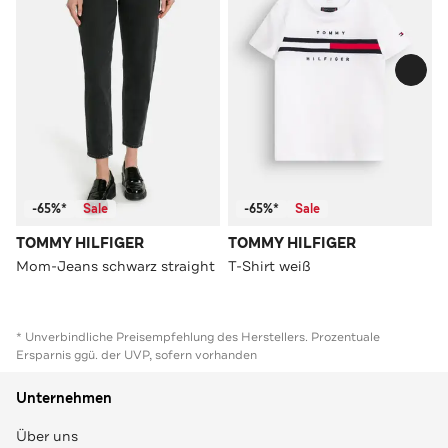
-65%*
Sale
-65%*
Sale
TOMMY HILFIGER
TOMMY HILFIGER
Mom-Jeans schwarz straight
T-Shirt weiß
* Unverbindliche Preisempfehlung des Herstellers. Prozentuale
Ersparnis ggü. der UVP, sofern vorhanden
Unternehmen
Über uns