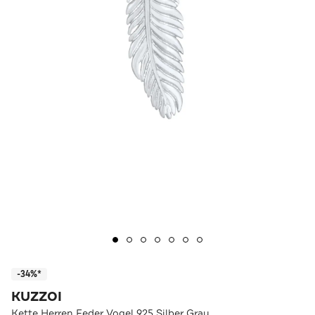
-34%*
KUZZOI
Kette Herren Feder Vogel 925 Silber Grau