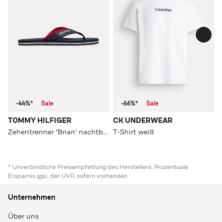
-44%*
Sale
-66%*
Sale
TOMMY HILFIGER
CK UNDERWEAR
Zehentrenner 'Brian' nachtblau
T-Shirt weiß
* Unverbindliche Preisempfehlung des Herstellers. Prozentuale
Ersparnis ggü. der UVP, sofern vorhanden
Unternehmen
Über uns