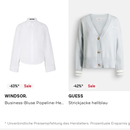
-63%*
Sale
-42%*
Sale
WINDSOR.
GUESS
Business-Bluse Popeline-Hemdbluse mit weitem Arm in Weiß weiß
Strickjacke hellblau
* Unverbindliche Preisempfehlung des Herstellers. Prozentuale Ersparnis 