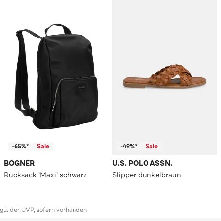
-65%*
Sale
-49%*
Sale
BOGNER
U.S. POLO ASSN.
Rucksack 'Maxi' schwarz
Slipper dunkelbraun
ggü. der UVP, sofern vorhanden