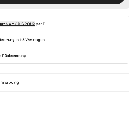
durch
AMOR GROUP
per DHL
Lieferung in 1-3 Werktagen
se Rücksendung
chreibung