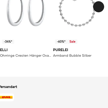
-34%*
-60%*
Sale
ELLI
PURELEI
Ohrringe Creolen Hänger Oval Geo Basic Trend Big 925 Silber Silber
Armband Bubble Silber
Versandart