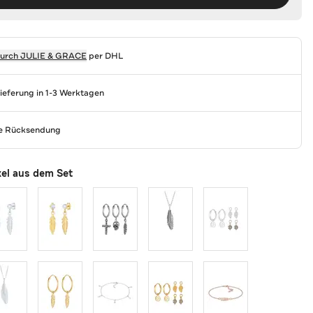
durch
JULIE & GRACE
per DHL
Lieferung in 1-3 Werktagen
se Rücksendung
kel aus dem Set