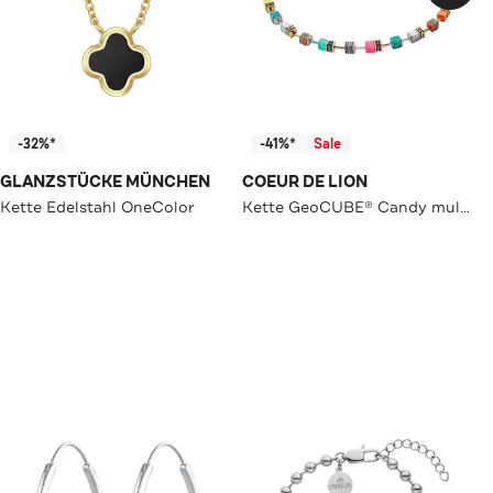
-32%*
-41%*
Sale
GLANZSTÜCKE MÜNCHEN
COEUR DE LION
Kette Edelstahl OneColor
Kette GeoCUBE® Candy multicolorspring