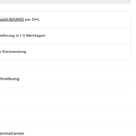
durch
AVIANO
per DHL
Lieferung in 1-3 Werktagen
se Rücksendung
chreibung
formationen