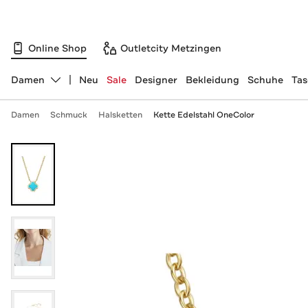
Online Shop
Outletcity Metzingen
Damen
Neu
Sale
Designer
Bekleidung
Schuhe
Ta
Abteilung ändern, ausgewählt:
Damen
Schmuck
Halsketten
Kette Edelstahl OneColor