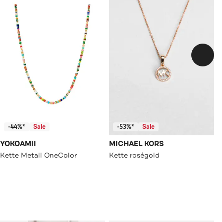
-44%*
Sale
-53%*
Sale
YOKOAMII
MICHAEL KORS
Kette Metall OneColor
Kette roségold