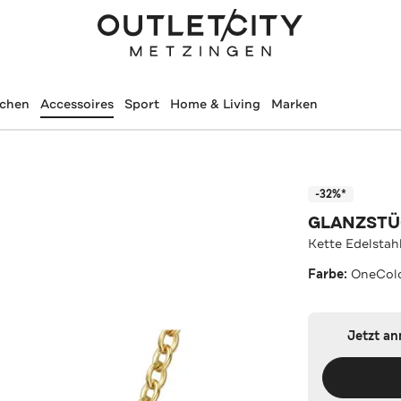
schen
Accessoires
Sport
Home & Living
Marken
-32%*
GLANZST
Kette Edelstah
Farbe:
OneCol
Jetzt a