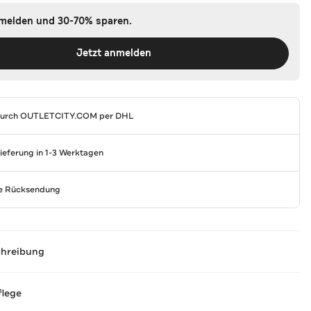
nmelden und 30-70% sparen.
Jetzt anmelden
durch
OUTLETCITY.COM
per DHL
Lieferung in 1-3 Werktagen
se Rücksendung
chreibung
flege