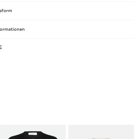
sform
formationen
E