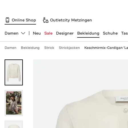
Online Shop
Outletcity Metzingen
Damen
Neu
Sale
Designer
Bekleidung
Schuhe
Ta
Abteilung ändern, ausgewählt:
Damen
Bekleidung
Strick
Strickjacken
Kaschmirmix-Cardigan 'La