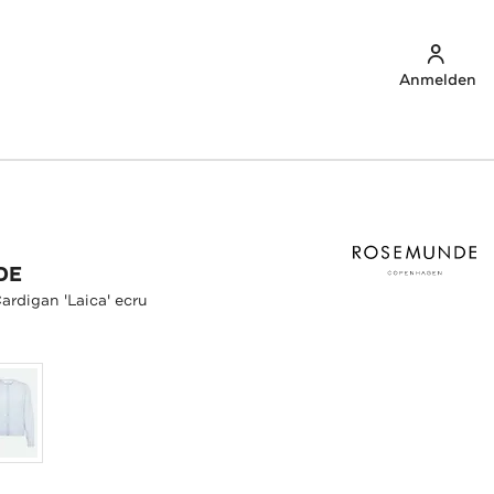
Anmelden
DE
rdigan 'Laica' ecru