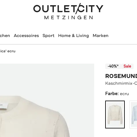
schen
Accessoires
Sport
Home & Living
Marken
ica' ecru
-40%*
Sale
ROSEMUN
Kaschmirmix-Ca
Farbe:
ecru