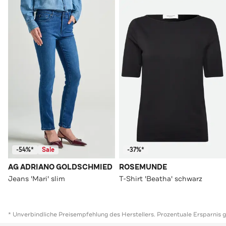
-54%*
Sale
-37%*
AG ADRIANO GOLDSCHMIED
ROSEMUNDE
Jeans 'Mari' slim
T-Shirt 'Beatha' schwarz
* Unverbindliche Preisempfehlung des Herstellers. Prozentuale Ersparnis 