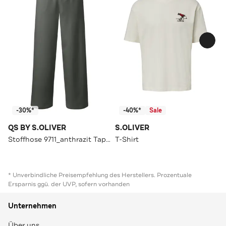
-30%*
-40%*
Sale
QS BY S.OLIVER
S.OLIVER
Stoffhose 9711_anthrazit Tapered
T-Shirt
* Unverbindliche Preisempfehlung des Herstellers. Prozentuale
Ersparnis ggü. der UVP, sofern vorhanden
Unternehmen
Über uns