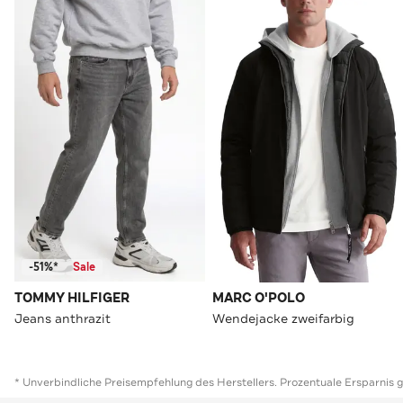
-51%*
Sale
TOMMY HILFIGER
MARC O'POLO
Jeans anthrazit
Wendejacke zweifarbig
* Unverbindliche Preisempfehlung des Herstellers. Prozentuale Ersparnis 