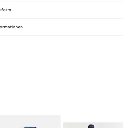
sform
formationen