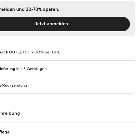
nmelden und 30-70% sparen.
Jetzt anmelden
durch
OUTLETCITY.COM
per DHL
Lieferung in 1-3 Werktagen
se Rücksendung
chreibung
flege