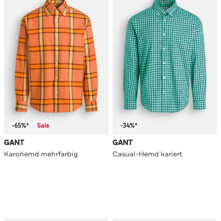
-65%*
Sale
-34%*
GANT
GANT
Karohemd mehrfarbig
Casual-Hemd kariert