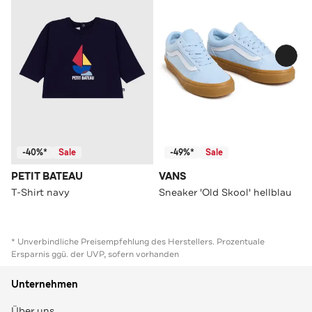
-40%*
Sale
-49%*
Sale
PETIT BATEAU
VANS
T-Shirt navy
Sneaker 'Old Skool' hellblau
* Unverbindliche Preisempfehlung des Herstellers. Prozentuale
Ersparnis ggü. der UVP, sofern vorhanden
Unternehmen
Über uns