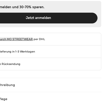
nmelden und 30-70% sparen.
Jetzt anmelden
durch
MO STREETWEAR
per DHL
Lieferung in 1-3 Werktagen
se Rücksendung
chreibung
flege