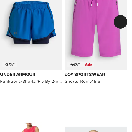
-37%*
-46%*
Sale
UNDER ARMOUR
JOY SPORTSWEAR
Funktions-Shorts 'Fly By 2-in-1' blau
Shorts 'Romy' lila