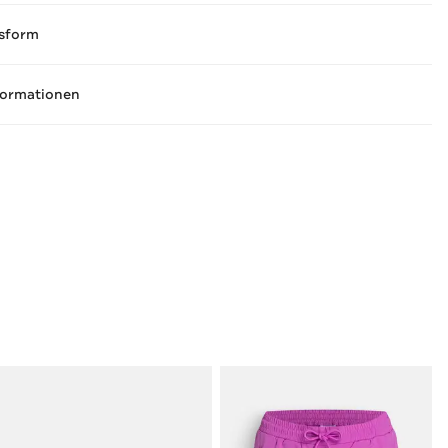
sform
formationen