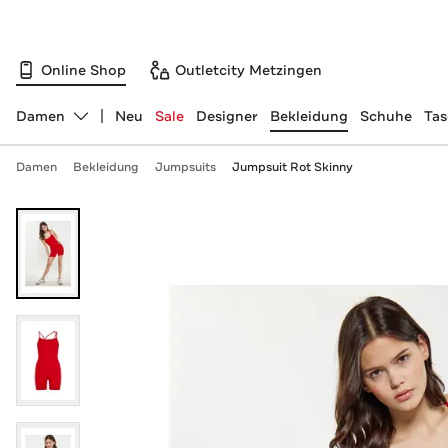
Online Shop
Outletcity Metzingen
Damen
Neu
Sale
Designer
Bekleidung
Schuhe
Ta
Abteilung ändern, ausgewählt:
Damen
Bekleidung
Jumpsuits
Jumpsuit Rot Skinny