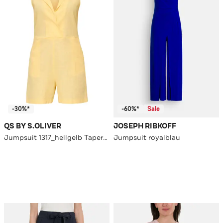
-30%*
-60%*
Sale
QS BY S.OLIVER
JOSEPH RIBKOFF
Jumpsuit 1317_hellgelb Tapered
Jumpsuit royalblau