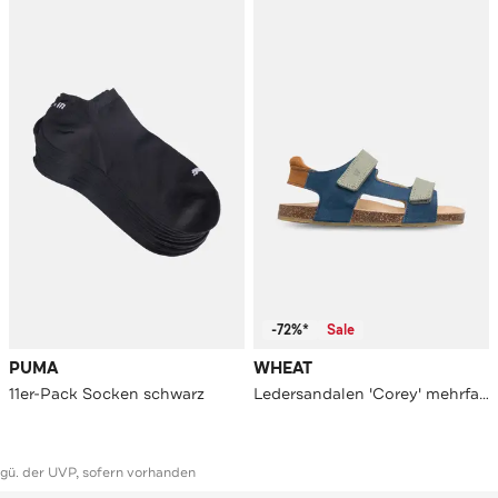
-72%*
Sale
PUMA
WHEAT
11er-Pack Socken schwarz
Ledersandalen 'Corey' mehrfarbig
ggü. der UVP, sofern vorhanden