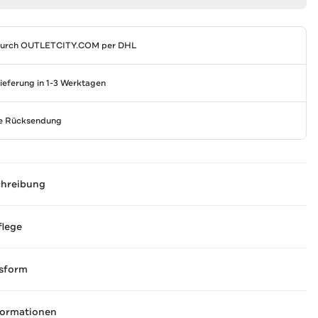
durch
OUTLETCITY.COM
per DHL
Lieferung in 1-3 Werktagen
se Rücksendung
chreibung
flege
sform
formationen