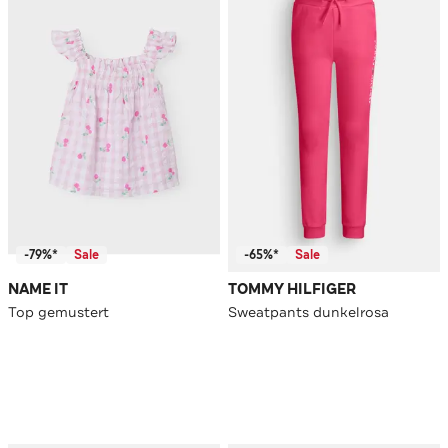
-79%*
Sale
-65%*
Sale
NAME IT
TOMMY HILFIGER
Top gemustert
Sweatpants dunkelrosa