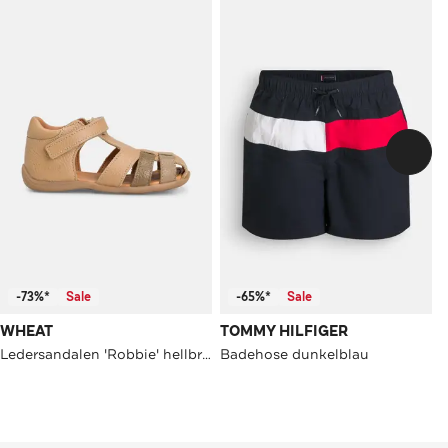
-73%*
Sale
-65%*
Sale
WHEAT
TOMMY HILFIGER
Ledersandalen 'Robbie' hellbraun
Badehose dunkelblau