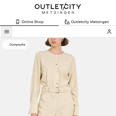
Online Shop
Outletcity Metzingen
Mein
Menü
Jumpsuits