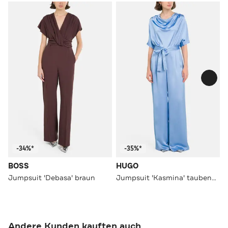
-34%*
-35%*
BOSS
HUGO
Jumpsuit 'Debasa' braun
Jumpsuit 'Kasmina' taubenblau
Andere Kunden kauften auch