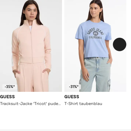
-35%*
-31%*
GUESS
GUESS
Tracksuit-Jacke 'Tricot' puderrosa
T-Shirt taubenblau