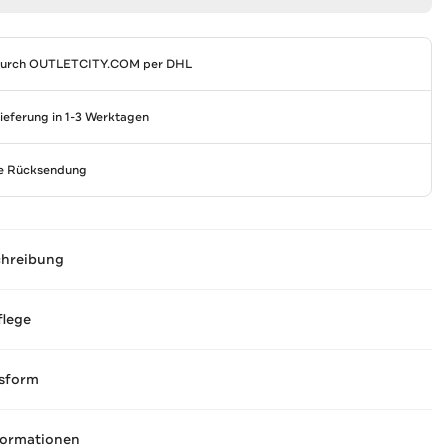
durch
OUTLETCITY.COM
per DHL
Lieferung in 1-3 Werktagen
se Rücksendung
chreibung
flege
sform
formationen