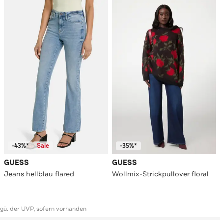
-43%*
Sale
-35%*
GUESS
GUESS
Jeans hellblau flared
Wollmix-Strickpullover floral
ggü. der UVP, sofern vorhanden