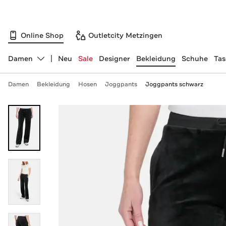
Online Shop
Outletcity Metzingen
Damen
Neu
Sale
Designer
Bekleidung
Schuhe
Ta
Abteilung ändern, ausgewählt:
Damen
Bekleidung
Hosen
Joggpants
Joggpants schwarz