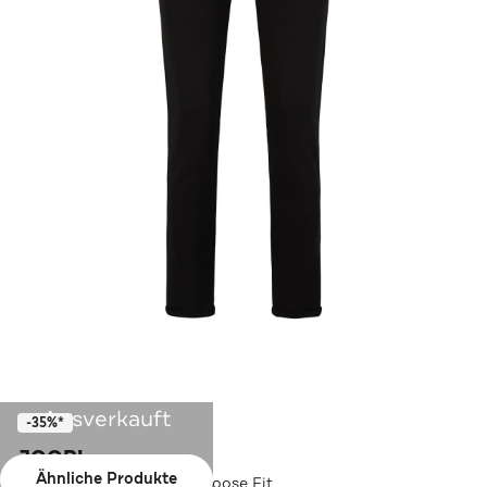
Ausverkauft
-35%*
JOOP!
Ähnliche Produkte
Joggpants greige Wide/ Loose Fit