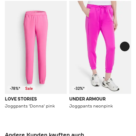
-78%*
Sale
-32%*
LOVE STORIES
UNDER ARMOUR
Joggpants 'Donna' pink
Joggpants neonpink
Andere Kunden kauften auch