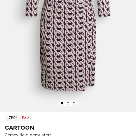
-71%*
Sale
CARTOON
Jerseykleid gemustert