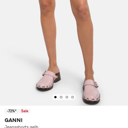
-72%*
Sale
GANNI
Jeansshorts gelb