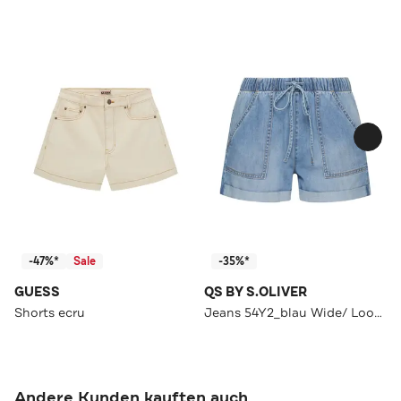
-47%*
Sale
-35%*
GUESS
QS BY S.OLIVER
Shorts ecru
Jeans 54Y2_blau Wide/ Loose Fit
Andere Kunden kauften auch