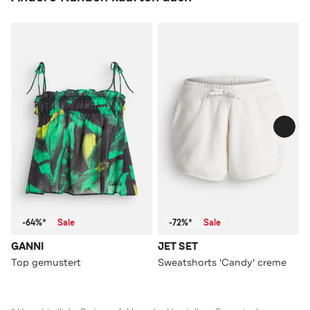
-64%*
Sale
-72%*
Sale
GANNI
JET SET
Top gemustert
Sweatshorts 'Candy' creme