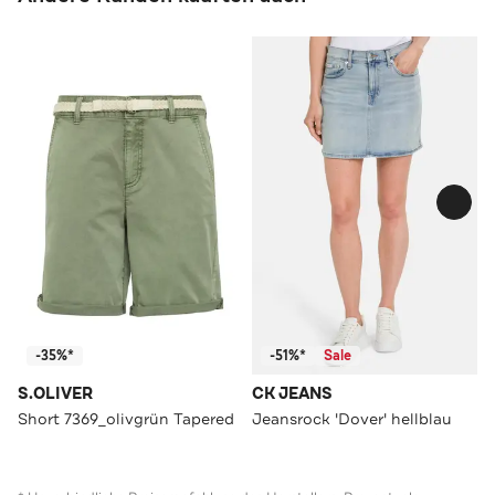
-35%*
-51%*
Sale
S.OLIVER
CK JEANS
Short 7369_olivgrün Tapered
Jeansrock 'Dover' hellblau