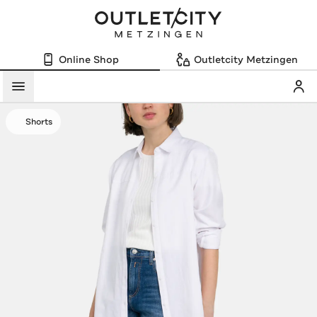
Online Shop
Outletcity Metzingen
Mein
Menü
Shorts