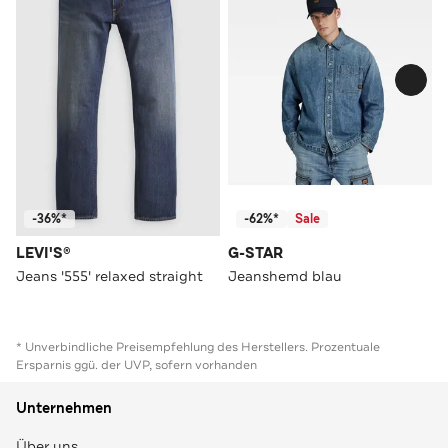
-36%*
-62%*
Sale
LEVI'S®
G-STAR
Jeans '555' relaxed straight
Jeanshemd blau
* Unverbindliche Preisempfehlung des Herstellers. Prozentuale
Ersparnis ggü. der UVP, sofern vorhanden
Unternehmen
Über uns