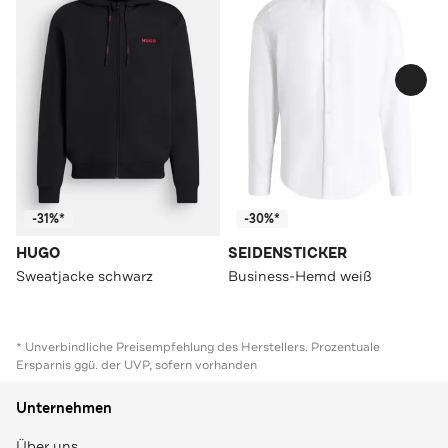
-31%*
-30%*
HUGO
SEIDENSTICKER
Sweatjacke schwarz
Business-Hemd weiß
* Unverbindliche Preisempfehlung des Herstellers. Prozentuale
Ersparnis ggü. der UVP, sofern vorhanden
Unternehmen
Über uns