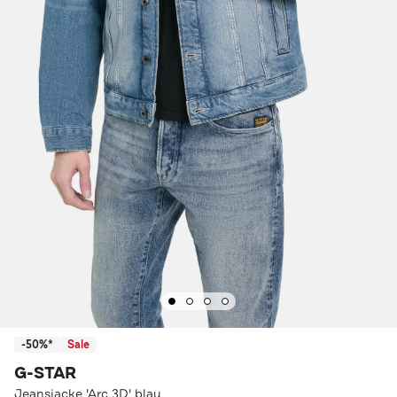
-50%*
Sale
G-STAR
Jeansjacke 'Arc 3D' blau