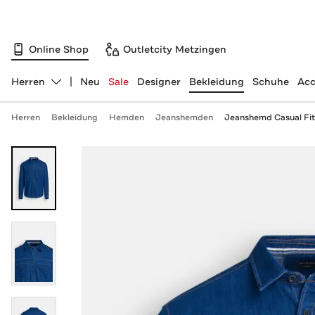
Online Shop
Outletcity Metzingen
Herren
Neu
Sale
Designer
Bekleidung
Schuhe
Acc
Abteilung ändern, ausgewählt:
Herren
Bekleidung
Hemden
Jeanshemden
Jeanshemd Casual Fit