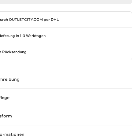
durch
OUTLETCITY.COM
per DHL
Lieferung in 1-3 Werktagen
se Rücksendung
chreibung
flege
sform
formationen