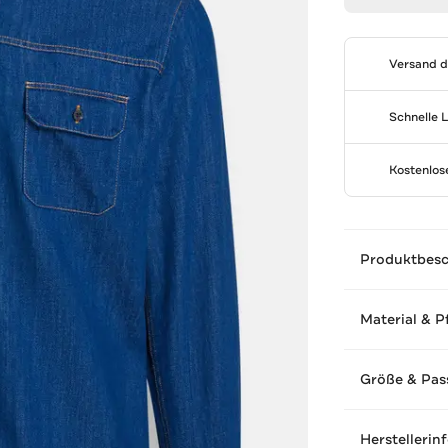
Versand 
Schnelle 
Kostenlo
Produktbes
Material & P
Größe & Pas
Herstellerin