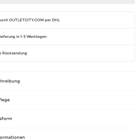
durch
OUTLETCITY.COM
per DHL
Lieferung in 1-3 Werktagen
se Rücksendung
chreibung
flege
sform
formationen