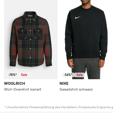
-78%*
Sale
-56%*
Sale
WOOLRICH
NIKE
Woll-Overshirt kariert
Sweatshirt schwarz
* Unverbindliche Preisempfehlung des Herstellers. Prozentuale Ersparnis 