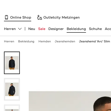
Online Shop
Outletcity Metzingen
Herren
Neu
Sale
Designer
Bekleidung
Schuhe
Acc
Abteilung ändern, ausgewählt:
Herren
Bekleidung
Hemden
Jeanshemden
Jeanshemd 'Arc' Slim 