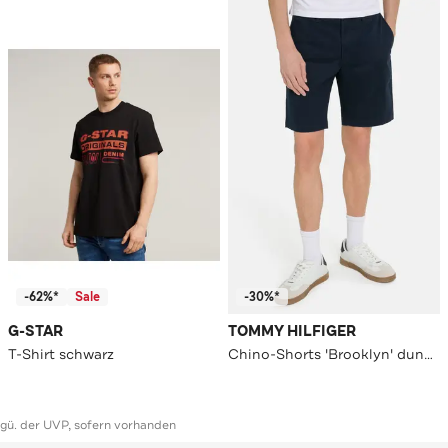
-62%*
Sale
-30%*
G-STAR
TOMMY HILFIGER
T-Shirt schwarz
Chino-Shorts 'Brooklyn' dunkelblau
ggü. der UVP, sofern vorhanden