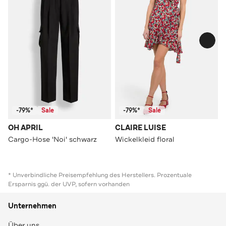
-79%*
Sale
-79%*
Sale
OH APRIL
CLAIRE LUISE
Cargo-Hose 'Noi' schwarz
Wickelkleid floral
* Unverbindliche Preisempfehlung des Herstellers. Prozentuale
Ersparnis ggü. der UVP, sofern vorhanden
Unternehmen
Über uns