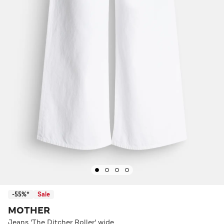
-55%*
Sale
MOTHER
Jeans 'The Ditcher Roller' wide