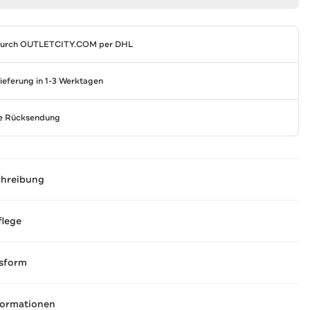
durch
OUTLETCITY.COM
per DHL
Lieferung in 1-3 Werktagen
se Rücksendung
chreibung
flege
sform
formationen