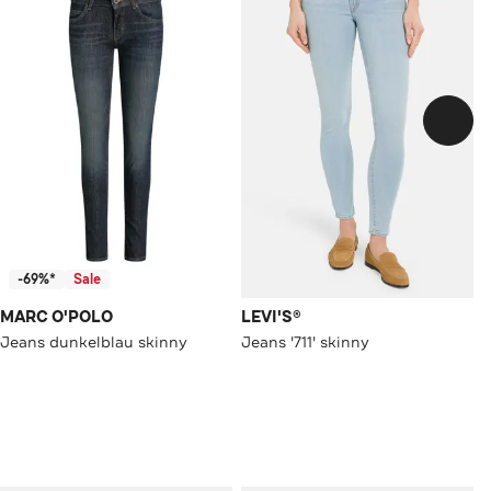
-69%*
Sale
MARC O'POLO
LEVI'S®
Jeans dunkelblau skinny
Jeans '711' skinny