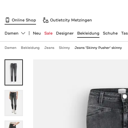
Online Shop
Outletcity Metzingen
Damen
Neu
Sale
Designer
Bekleidung
Schuhe
Ta
Abteilung ändern, ausgewählt:
Damen
Bekleidung
Jeans
Skinny
Jeans 'Skinny Pusher' skinny