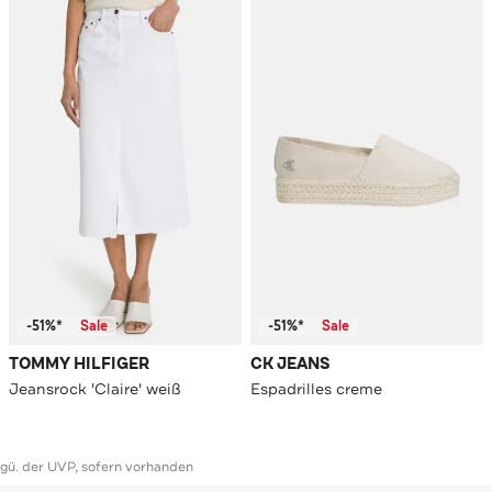
-51%*
Sale
-51%*
Sale
TOMMY HILFIGER
CK JEANS
Jeansrock 'Claire' weiß
Espadrilles creme
ggü. der UVP, sofern vorhanden