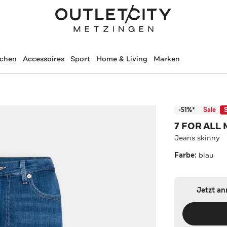
schen
Accessoires
Sport
Home & Living
Marken
-51%*
Sale
7 FOR ALL
Jeans skinny
Farbe:
blau
Jetzt a