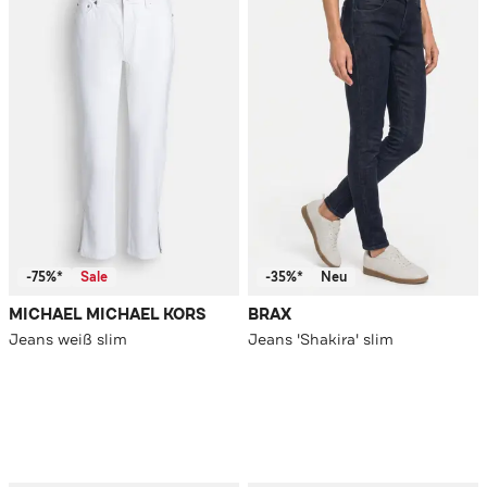
-75%*
Sale
-35%*
Neu
MICHAEL MICHAEL KORS
BRAX
Jeans weiß slim
Jeans 'Shakira' slim