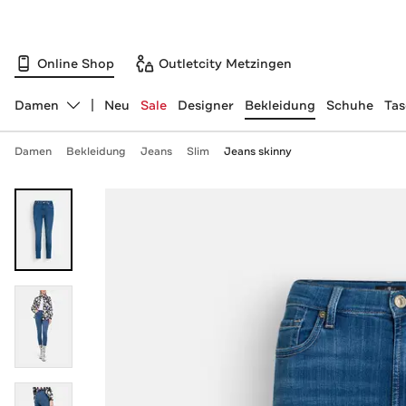
Online Shop
Outletcity Metzingen
Damen
Neu
Sale
Designer
Bekleidung
Schuhe
Ta
Abteilung ändern, ausgewählt:
Damen
Bekleidung
Jeans
Slim
Jeans skinny