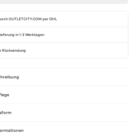
durch
OUTLETCITY.COM
per DHL
Lieferung in 1-3 Werktagen
se Rücksendung
chreibung
flege
sform
formationen