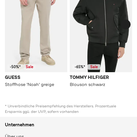
-50%*
Sale
-65%*
Sale
GUESS
TOMMY HILFIGER
Stoffhose 'Noah' greige
Blouson schwarz
* Unverbindliche Preisempfehlung des Herstellers. Prozentuale
Ersparnis ggü. der UVP, sofern vorhanden
Unternehmen
Über uns