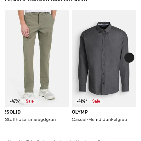
-47%*
Sale
-41%*
Sale
!SOLID
OLYMP
Stoffhose smaragdgrün
Casual-Hemd dunkelgrau