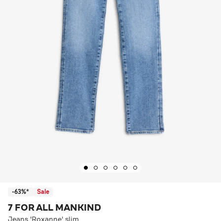
-63%*
Sale
7 FOR ALL MANKIND
Jeans 'Roxanne' slim