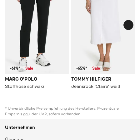
-61%*
Sale
-65%*
Sale
MARC O'POLO
TOMMY HILFIGER
Stoffhose schwarz
Jeansrock 'Claire' weiß
* Unverbindliche Preisempfehlung des Herstellers. Prozentuale
Ersparnis ggü. der UVP, sofern vorhanden
Unternehmen
Über uns